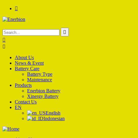
About Us
News & Event
Battery Care
Battery Type
Maintenance
Products
Enerbion Battery
Xinergy Battery
Contact Us
EN
English
Indonesian