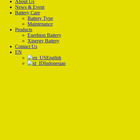
About Us
News & Event
Battery Care
Battery Type
Maintenance
Products
Enerbion Battery
Xinergy Battery
Contact Us
EN
English
Indonesian