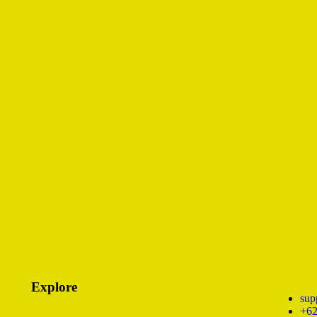
Explore
sup
+62