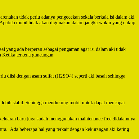
arenakan tidak perlu adanya pengecekan sekala berkala isi dalam aki.
. Apabila mobil tidak akan digunakan dalam jangka waktu yang cukup
eal yang ada berperan sebagai pengaman agar isi dalam aki tidak
ah Ketika terkena guncangan
lu diisi dengan asam sulfat (H2SO4) seperti aki basah sehingga
a lebih stabil. Sehingga mendukung mobil untuk dapat mencapai
l keluaran baru juga sudah menggunakan maintenance free didalamnya.
ntra. Ada beberapa hal yang terkait dengan kekurangan aki kering