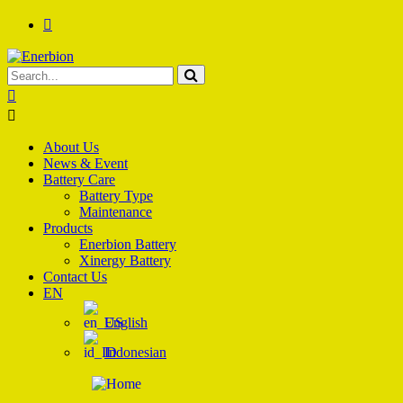
About Us
News & Event
Battery Care
Battery Type
Maintenance
Products
Enerbion Battery
Xinergy Battery
Contact Us
EN
English
Indonesian