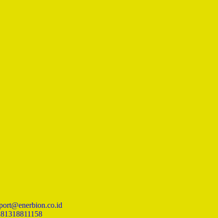
port@enerbion.co.id
81318811158