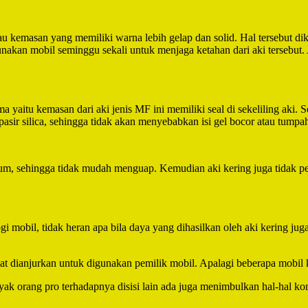
au kemasan yang memiliki warna lebih gelap dan solid. Hal tersebut dik
nakan mobil seminggu sekali untuk menjaga ketahan dari aki tersebut
aitu kemasan dari aki jenis MF ini memiliki seal di sekeliling aki. S
asir silica, sehingga tidak akan menyebabkan isi gel bocor atau tump
ium, sehingga tidak mudah menguap. Kemudian aki kering juga tidak per
mobil, tidak heran apa bila daya yang dihasilkan oleh aki kering jug
gat dianjurkan untuk digunakan pemilik mobil. Apalagi beberapa mobi
ak orang pro terhadapnya disisi lain ada juga menimbulkan hal-hal ko